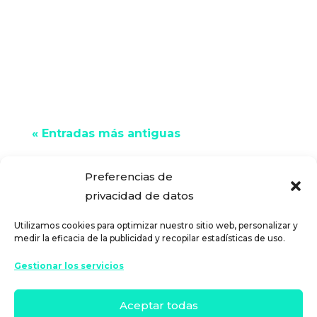
¿No consigues mejorar tu capacidad
de ahorro mes a mes? Con un simple
cambio de hábitos podrás incrementar
tus ahorros de manera notable,
llegando a...
« Entradas más antiguas
Preferencias de
privacidad de datos
Utilizamos cookies para optimizar nuestro sitio web, personalizar y
medir la eficacia de la publicidad y recopilar estadísticas de uso.
Gestionar los servicios
Aceptar todas