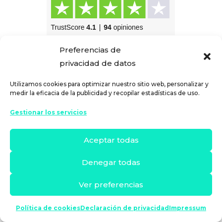
Preferencias de
privacidad de datos
Copyright 2026 © Banks & Saving
Aviso Legal
|
Términos y Condiciones
|
Política de
Utilizamos cookies para optimizar nuestro sitio web, personalizar y
medir la eficacia de la publicidad y recopilar estadísticas de uso.
privacidad
|
Cookies
Gestionar los servicios
Aceptar todas
Denegar todas
Ver preferencias
Política de cookies
Declaración de privacidad
Impressum