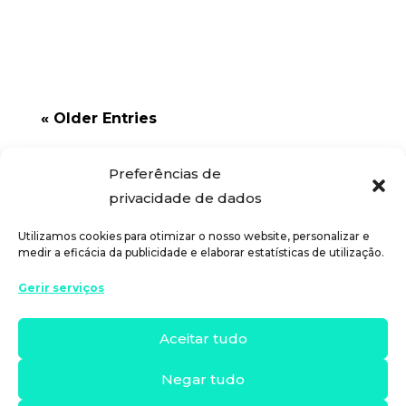
pessoais sem crédito podem ajudá-lo
a sair de certas...
« Older Entries
Preferências de
privacidade de dados
Utilizamos cookies para otimizar o nosso website, personalizar e
medir a eficácia da publicidade e elaborar estatísticas de utilização.
Gerir serviços
Aceitar tudo
Negar tudo
Copyright 2024 © Banks & Saving
Aviso Legal
|