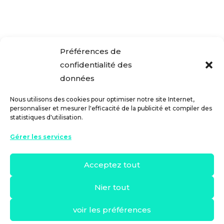
certaines...
Préférences de
« Entrées précédentes
confidentialité des
données
Nous utilisons des cookies pour optimiser notre site Internet,
personnaliser et mesurer l'efficacité de la publicité et compiler des
statistiques d'utilisation.
Gérer les services
Acceptez tout
Nier tout
voir les préférences
Copyright 2024 © Banks & Saving
Avis juridique