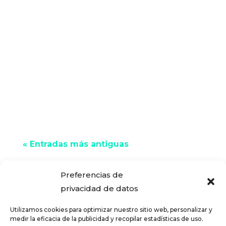
¿No consigues mejorar tu capacidad
de ahorro mes a mes? Con un simple
cambio de hábitos podrás incrementar
tus ahorros de manera notable,
llegando a...
« Entradas más antiguas
Preferencias de
privacidad de datos
Utilizamos cookies para optimizar nuestro sitio web, personalizar y
medir la eficacia de la publicidad y recopilar estadísticas de uso.