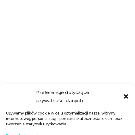
Czy wiesz, że możesz kupować tanio i
dzięki temu zaoszczędzić mnóstwo
pieniędzy na codziennych zakupach i
lepiej związać koniec z końcem?
Wyjaśniamy...
« Starsze wpisy
Preferencje dotyczące
prywatności danych
Używamy plików cookie w celu optymalizacji naszej witryny
internetowej, personalizacji i pomiaru skuteczności reklam oraz
tworzenia statystyk użytkowania.