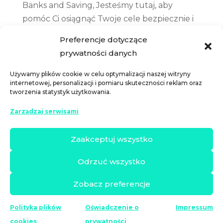
Banks and Saving
, Jesteśmy tutaj, aby
pomóc Ci osiągnąć Twoje cele bezpiecznie i
niezawodnie.
Preferencje dotyczące
prywatności danych
Używamy plików cookie w celu optymalizacji naszej witryny
internetowej, personalizacji i pomiaru skuteczności reklam oraz
tworzenia statystyk użytkowania.
Zarządzaj serwisami
Zaakceptuj wszystko
Odrzuć wszystko
Zobacz preferencje
Copyright 2024 © Banks & Saving
Nota prawna
|
Polityka prywatności
|
Zasady i warunki
|
Pliki
Polityka plików
Oświadczenie o
Impressum
Cookie
cookies
prywatności