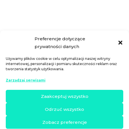
stawieniu czoła nagłym wydatkom lub
nieprzewidzianym wydatkom, gdy...
« Starsze wpisy
Preferencje dotyczące
prywatności danych
Używamy plików cookie w celu optymalizacji naszej witryny
internetowej, personalizacji i pomiaru skuteczności reklam oraz
tworzenia statystyk użytkowania.
Zarządzaj serwisami
Zaakceptuj wszystko
Odrzuć wszystko
Zobacz preferencje
Copyright 2024 © Banks & Saving
Nota prawna
|