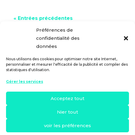
« Entrées précédentes
Entrées suivantes »
Préférences de
confidentialité des
données
Nous utilisons des cookies pour optimiser notre site Internet,
personnaliser et mesurer l'efficacité de la publicité et compiler des
statistiques d'utilisation.
Gérer les services
Acceptez tout
Nier tout
voir les préférences
Copyright 2024 © Banks & Saving
Avis juridique
|
Politique de Confidentialité
|
Conditions