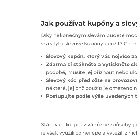
Jak používat kupóny a slev
Díky nekonečným slevám budete moci p
však tyto slevové kupóny použít? Chcet
Slevový kupón, který vás nejvíce za
Zdarma si stáhněte a vytiskněte s
podobě, musíte jej oříznout nebo ulo
Slevový kód předložte na provozov
některé, jejichž použití je omezeno
Postupujte podle výše uvedených t
Stále více lidí používá různé způsoby, 
je však využili co nejlépe a vytěžili 