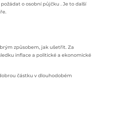
o
požádat o osobní půjčku
. Je to další
ře.
obrým způsobem, jak ušetřit. Za
sledku inflace a politické a ekonomické
t dobrou částku v dlouhodobém