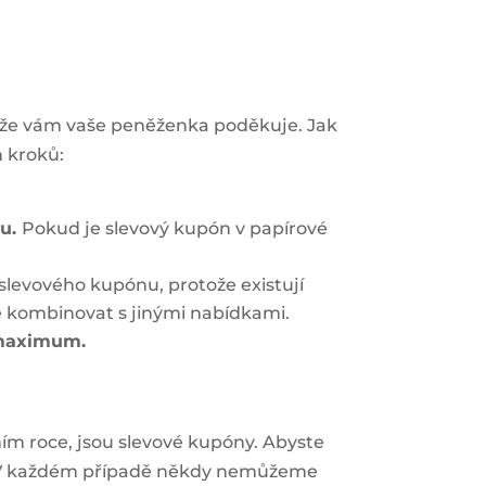
kže vám vaše peněženka poděkuje. Jak
h kroků:
nu.
Pokud je slevový kupón v papírové
slevového kupónu, protože existují
ze kombinovat s jinými nabídkami.
 maximum.
dním roce, jsou slevové kupóny. Abyste
iky. V každém případě někdy nemůžeme