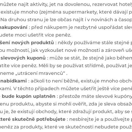
žete najít aktivity, jet na dovolenou, rezervovat hotel
 existuje mnoho (zejména supermarkety, které dávají p
Na druhou stranu je lze občas najít i v novinách a časop
 nakupování
: před nákupem je nezbytné uspořádat sle
udete moci ušetřit více peněz.
ušení nových produktů
: někdy používáme stále stejné 
ou možností, jak vyzkoušet nové možnosti a zároveň uše
í slevových kuponů
: může se stát, že stejně jako běh
títe více peněz. Měli by se používat střídmě, používat 
adneme
„utrácení mravenců“
.
i nabídkami
: ačkoli to není běžné, existuje mnoho ob
kami. V těchto případech můžete ušetřit ještě více pen
ré bude kupón uplatněn
: přestože máte slevové kupóny
nu produktu, abyste si mohli ověřit, zda je sleva obsaže
u je, že existují obchody, které zdražují produkt, aby se 
které skutečně potřebujete
: nesbírejte je a používejt
peněz za produkty, které ve skutečnosti nebudete použ