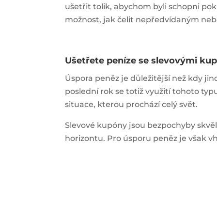
ušetřit tolik, abychom byli schopni p
možnost, jak čelit nepředvídaným nebo
Ušetřete peníze se slevovými ku
Úspora peněz je důležitější než kdy ji
poslední rok se totiž využití tohoto ty
situace, kterou prochází celý svět.
Slevové
kupóny
jsou bezpochyby skvěl
horizontu. Pro úsporu peněz je však vh