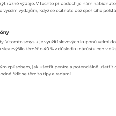
okrýt různé výdaje. V těchto případech je nám nabídnut
 vyšším výdajům, když se ocitnete bez spořícího polštá
póny
ndy. V tomto smyslu je využití slevových kuponů velmi d
pu slev zvýšilo téměř o 40 % v důsledku nárůstu cen v dů
ým způsobem, jak ušetřit peníze a potenciálně ušetři
odné řídit se těmito tipy a radami.