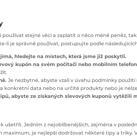
y
oužívat stejné věci a zaplatit o něco méně peněz, ta
e-li je správně používat, postupujte podle následujícíc
jímá, hledejte na místech, která jsme již poskytli.
levový kupón na svém počítači nebo mobilním telefo
žit.
ně.
Je nezbytné, abyste vzali v úvahu podmínky použití 
 na konkrétní data nebo na určité produkty nebo je nel
ipů, abyste ze získaných slevových kuponů vytěžili
jak ušetřit. Jedním z nejoblíbenějších, zejména v posle
z nich maximum, je nejlepší dodržovat některé tipy a tr