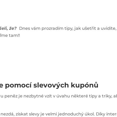
šeli, že?
Dnes vám prozradím tipy, jak ušetřit a uvidíte,
jďme
tam!!
níze pomocí slevových kupónů
u peněz je nezbytné vzít v úvahu některé tipy a triky, a
o nezdá, získat slevy je velmi jednoduchý úkol. Díky int