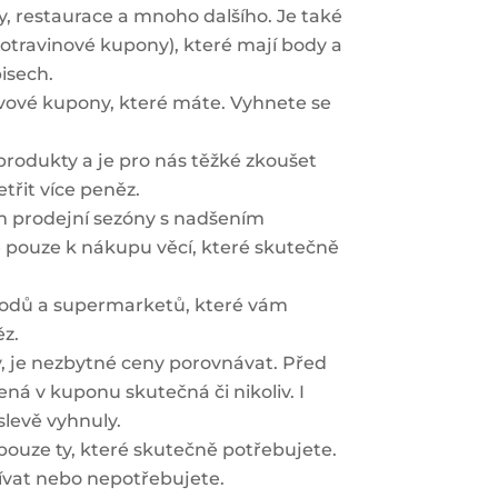
y, restaurace a mnoho dalšího. Je také
otravinové kupony), které mají body a
isech.
vové kupony, které máte. Vyhnete se
produkty a je pro nás těžké zkoušet
třit více peněz.
em prodejní sezóny s nadšením
je pouze k nákupu věcí, které skutečně
chodů a supermarketů, které vám
ěz.
, je nezbytné ceny porovnávat. Před
ná v kuponu skutečná či nikoliv. I
slevě vyhnuly.
e pouze ty, které skutečně potřebujete.
ívat nebo nepotřebujete.