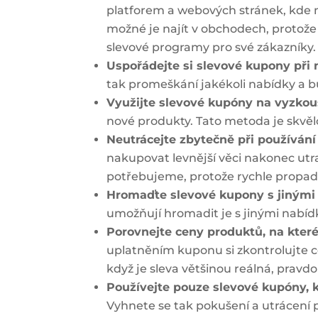
platforem a webových stránek, kde mů
možné je najít v obchodech, protože
slevové programy pro své zákazníky. 
Uspořádejte si slevové kupony při
tak promeškání jakékoli nabídky a b
Využijte slevové kupóny na vyzko
nové produkty. Tato metoda je skvěl
Neutrácejte zbytečně při používán
nakupovat levnější věci nakonec utra
potřebujeme, protože rychle prop
Hromaďte slevové kupony s jiným
umožňují hromadit je s jinými nabíd
Porovnejte ceny produktů, na kte
uplatněním kuponu si zkontrolujte ce
když je sleva většinou reálná, pravdo
Používejte pouze slevové kupóny, 
Vyhnete se tak pokušení a utrácení 