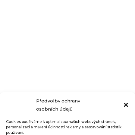
Pokud potřebujete nějaké peníze
navíc, měli byste vědět, že provedením
určitých změn můžete ušetřit spoustu
peněz. Mohli bychom například...
« Starší příspěvky
Předvolby ochrany
osobních údajů
Cookies používáme k optimalizaci našich webových stránek,
personalizaci a měření účinnosti reklamy a sestavování statistik
používání.