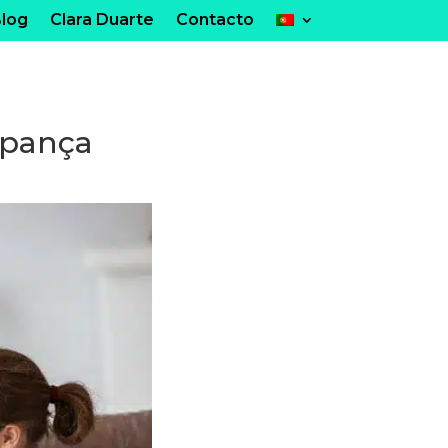
log
Clara Duarte
Contacto
upança