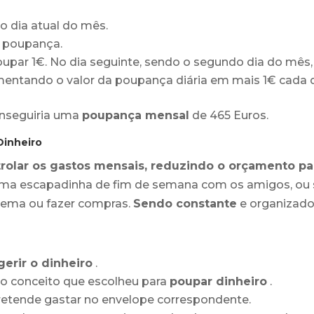
 dia atual do mês.
a poupança.
par 1€. No dia seguinte, sendo o segundo dia do mês, a
ntando o valor da poupança diária em mais 1€ cada d
onseguiria uma
poupança mensal
de 465 Euros.
Dinheiro
rolar os gastos mensais, reduzindo o orçamento p
uma escapadinha de fim de semana com os amigos, ou 
cinema ou fazer compras.
Sendo constante
e organizado,
gerir o dinheiro
.
 conceito que escolheu para
poupar dinheiro
.
pretende gastar no envelope correspondente.