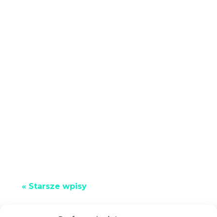
Szybkie pożyczki osobiste to produkty
zaprojektowane specjalnie z myślą o
stawieniu czoła nagłym wydatkom lub
nieprzewidzianym wydatkom, gdy...
« Starsze wpisy